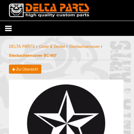
DELTA PARTS
Cover & Deckel
Steckachsencover
Steckachsencover SC-007
Zur Übersicht