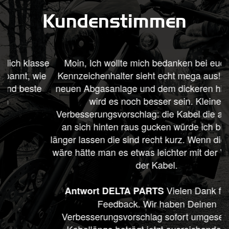
Kundenstimmen
se
Moin, Ich wollte mich bedanken bei euch. Der
e
Kennzeichenhalter sieht echt mega aus!!! Mit der
neuen Abgasanlage und dem dickeren hinter Rad
wird es noch besser sein. Kleiner
Verbesserungsvorschlag: die Kabel die am Halter
an sich hinten raus gucken würde ich bisschen
länger lassen die sind recht kurz. Wenn diese länger
wäre hätte man es etwas leichter mit der Verlegung
der Kabel.
Vielen Dank für dein
Antwort DELTA PARTS
Feedback. Wir haben Deinen
Verbesserungsvorschlag sofort umgesetzt. Die