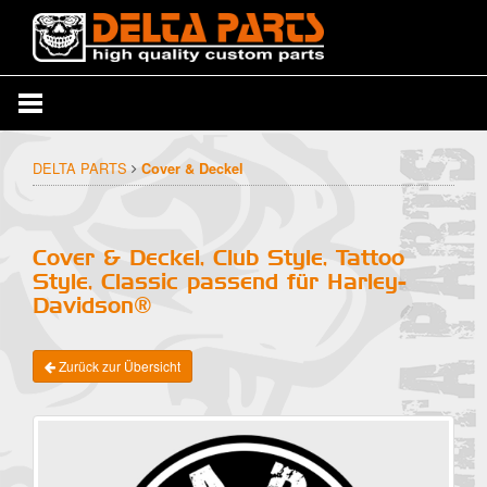
DELTA PARTS
Cover & Deckel
Cover & Deckel, Club Style, Tattoo
Style, Classic passend für Harley-
Davidson®
Zurück zur Übersicht