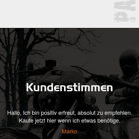
Kundenstimmen
at
Hallo, Ich bin positiv erfreut, absolut zu empfehlen.
H
te
Kaufe jetzt hier wenn ich etwas benötige.
rt
Marko