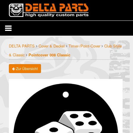
DELTA PARTS
Cover & Deckel
Timer-/Point-Cover
Club Style
& Classic
Pointcover 008 Classic
Zur Übersicht