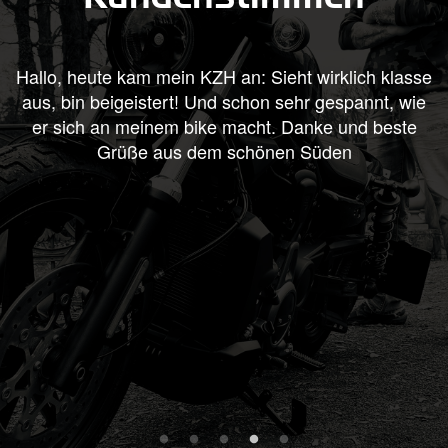
ute kam mein KZH an: Sieht wirklich klasse
Moin, Ich
 beigeistert! Und schon sehr gespannt, wie
Kennzeichen
 an meinem bike macht. Danke und beste
neuen Abga
Grüße aus dem schönen Süden
wir
Verbesserun
an sich hi
länger lassen
wäre hätte m
Antwort
F
Verbesser
Kabelläng