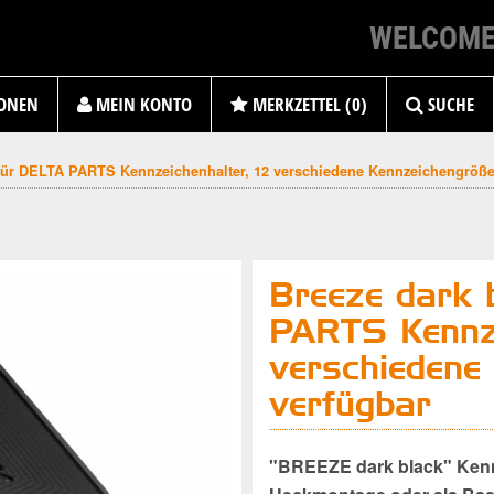
WELCOME
ONEN
MEIN KONTO
MERKZETTEL (0)
SUCHE
 für DELTA PARTS Kennzeichenhalter, 12 verschiedene Kennzeichengröße
Breeze dark 
PARTS Kennze
verschiedene
verfügbar
"BREEZE dark black" Kennze