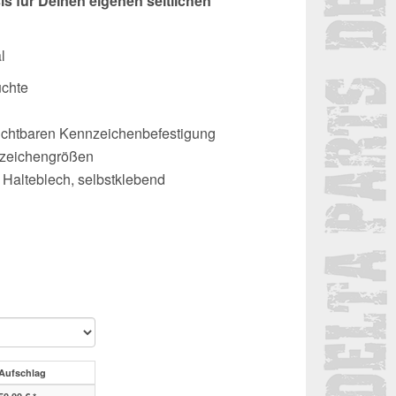
s für Deinen eigenen seitlichen
l
uchte
nsichtbaren Kennzeichenbefestigung
nnzeichengrößen
l. Halteblech, selbstklebend
Aufschlag