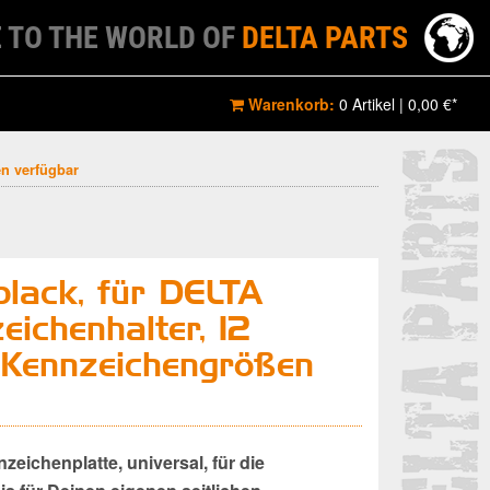
 TO THE WORLD OF
DELTA PARTS
Warenkorb:
0 Artikel
|
0,00 €*
n verfügbar
black, für DELTA
ichenhalter, 12
 Kennzeichengrößen
ichenplatte, universal, für die