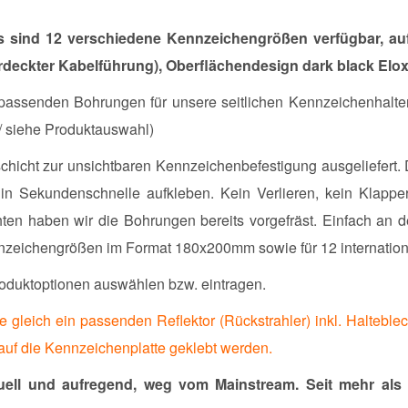
s sind 12 verschiedene Kennzeichengrößen verfügbar
, a
deckter Kabelführung), Oberflächendesign dark black Elox
assenden Bohrungen für unsere seitlichen Kennzeichenhalter, 
/ siehe Produktauswahl)
schicht zur unsichtbaren Kennzeichenbefestigung ausgeliefert. 
n Sekundenschnelle aufkleben. Kein Verlieren, kein Klapper
en haben wir die Bohrungen bereits vorgefräst. Einfach an 
ennzeichengrößen im Format 180x200mm sowie für 12 internati
oduktoptionen auswählen bzw. eintragen.
 gleich ein passenden Reflektor (Rückstrahler) inkl. Halteblec
auf die Kennzeichenplatte geklebt werden.
ell und aufregend, weg vom Mainstream. Seit mehr als 