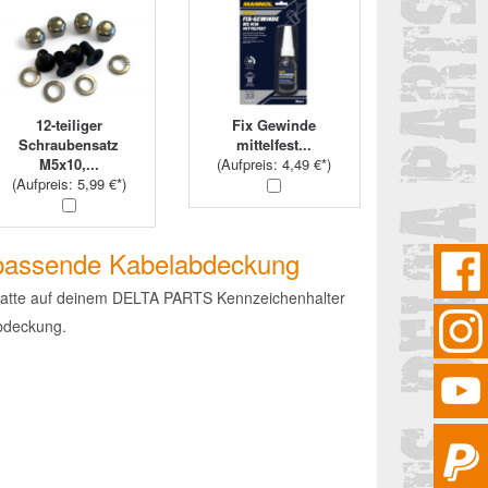
12-teiliger
Fix Gewinde
Schraubensatz
mittelfest...
M5x10,...
(
Aufpreis
: 4,49 €*)
(
Aufpreis
: 5,99 €*)
: passende Kabelabdeckung
latte auf deinem DELTA PARTS Kennzeichenhalter
bdeckung.