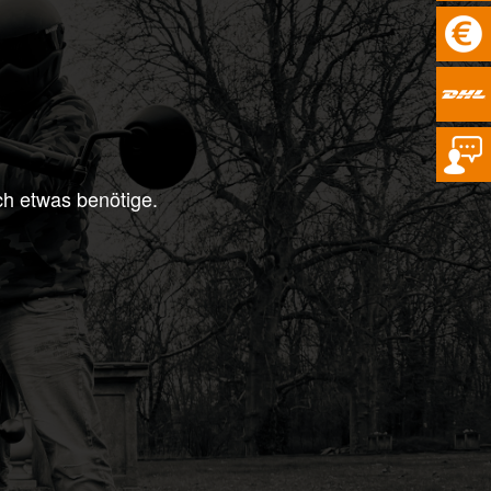
ich etwas benötige.
Hallo, heu