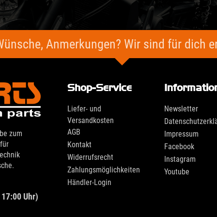
Wünsche, Anmerkungen? Wir sind für dich er
Shop-Service
Informatio
Liefer- und
Newsletter
Versandkosten
Datenschutzerkl
AGB
ebe zum
Impressum
für
Kontakt
Facebook
technik
Widerrufsrecht
Instagram
sche.
Zahlungsmöglichkeiten
Youtube
Händler-Login
 17:00 Uhr)