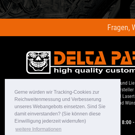
Fragen, 
Technische Innovation, Performance, Perfektion und Li
Detail. Das ist DELTA PARTS. Als zertifizierter Hersteller 
Gerne würden wir Tracking-Cookies zur
Motorradteile und mit modernster CNC-Fräs- und Laser
Reichweitenmessung und Verbesserung
helfen wir bei der Realisierung Deiner Träume und Wün
unseres Webangebots einsetzen. Sind Sie
damit einverstanden? (Sie können diese
Einwilligung jederzeit widerrufen)
Service Hotline:
033636 29 99 70 (Mo. - Fr. 8:00 -
weitere Informationen