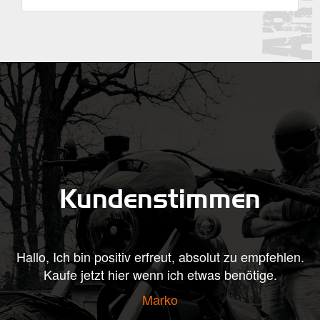
Kundenstimmen
sitiv erfreut, absolut zu empfehlen.
Hallo, heute kam mei
 hier wenn ich etwas benötige.
aus, bin beigeistert
er sich an meinem
Marko
Grüße aus