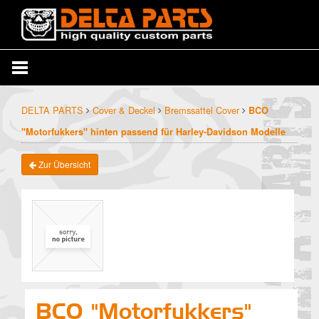
DELTA PARTS
Cover & Deckel
Bremssattel Cover
BCO
"Motorfukkers" hinten passend für Harley-Davidson Modelle
Zur Übersicht
BCO "Motorfukkers"