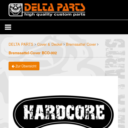
DELTA PARTS
Cover & Deckel
Bremssattel Cover
Bremssattel-Cover BCO-002
Zur Übersicht