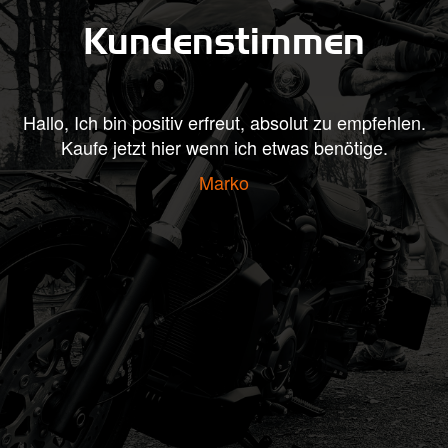
Kundenstimmen
at
Hallo, Ich bin positiv erfreut, absolut zu empfehlen.
H
te
Kaufe jetzt hier wenn ich etwas benötige.
rt
Marko