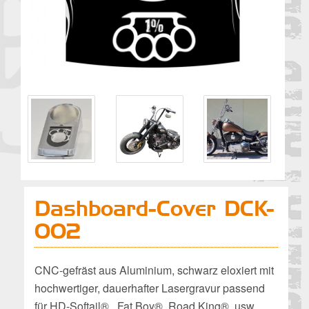
Dashboard-Cover DCK-
002
CNC-gefräst aus Aluminium, schwarz eloxiert mit
hochwertiger, dauerhafter Lasergravur passend
für HD-Softail® , Fat Boy®, Road King®, usw.