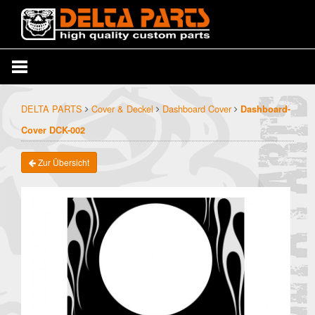
DELTA PARTS
Cover & Deckel
Dashboard Cover
Dashboard-
Cover DCK-002
Zur Übersicht