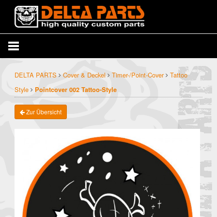
DELTA PARTS
Cover & Deckel
Timer-/Point-Cover
Tattoo
Style
Pointcover 002 Tattoo-Style
Zur Übersicht