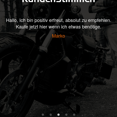
at
Hallo, Ich bin positiv erfreut, absolut zu empfehlen.
H
te
Kaufe jetzt hier wenn ich etwas benötige.
rt
Marko