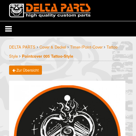
DELTA PARTS
Cover & Deckel
Timer-/Point-Cover
Tattoo
Style
Pointcover 005 Tattoo-Style
Zur Übersicht