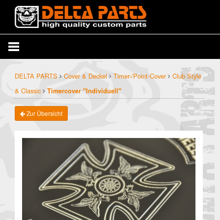
DELTA PARTS
Cover & Deckel
Timer-/Point-Cover
Club Style
& Classic
Timercover "Individuell"
Zur Übersicht