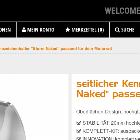
WELCOME
ONEN
MEIN KONTO
MERKZETTEL (0)
SUCHE
ennzeichenhalter "Storm Naked" passend für dein Motorrad
seitlicher Ke
Naked" passe
Oberflächen-Design: hochgla
STABILITÄT: 20mm hochfe
KOMPLETT-KIT: auspacken
INNOVATION: komplett ve