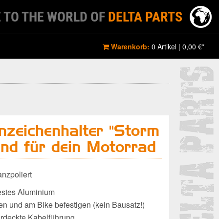
 TO THE WORLD OF
DELTA PARTS
Warenkorb:
0 Artikel
|
0,00 €*
nnzeichenhalter "Storm
nd für dein Motorrad
nzpoliert
stes Aluminium
 und am Bike befestigen (kein Bausatz!)
rdeckte Kabelführung