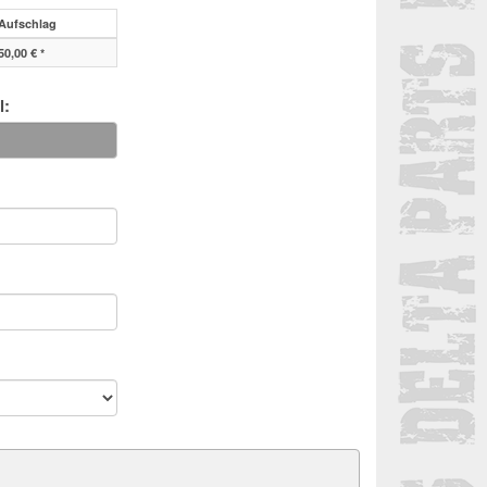
Aufschlag
50,00 € *
l: