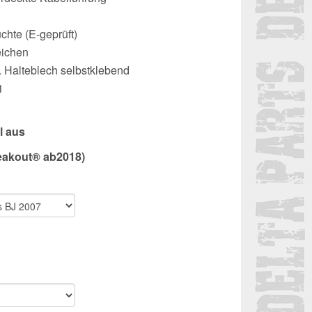
chte (E-geprüft)
eichen
kl. Halteblech selbstklebend
1
l aus
eakout® ab2018)