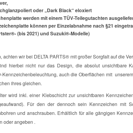
ver,
hglanzpoliert oder „Dark Black“ eloxiert
henplatte werden mit einem TÜV-Teilegutachten ausgeliefer
eichenplatte können per Einzelabnahme nach §21 eingetr
rtster®- (bis 2021) und Suzuki®-Modelle)
 achten wir bei DELTA PARTS® mit großer Sorgfalt auf die Vera
ind hierbei nicht nur das Design, die absolut unsichtbare
D-Kennzeichenbeleuchtung, auch die Oberflächen mit unserem „
chen ihres gleichen.
wird inkl. einer Klebschicht zur unsichtbaren Kennzeichenbef
ageaufwand). Für den der dennoch sein Kennzeichen mit S
hbohren und anschrauben. Erhältlich für alle gängigen Kennzei
 oder angeben .