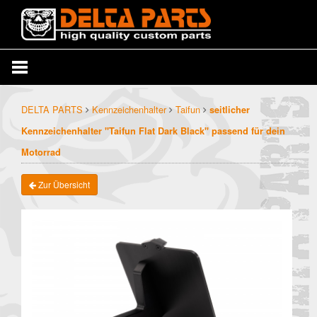
DELTA PARTS
Kennzeichenhalter
Taifun
seitlicher
Kennzeichenhalter "Taifun Flat Dark Black" passend für dein
Motorrad
Zur Übersicht