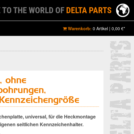
 TO THE WORLD OF
DELTA PARTS
Warenkorb:
0 Artikel
|
0,00 €*
, ohne
bohrungen,
ennzeichengröße
enplatte, universal, für die Heckmontage
eigenen seitlichen Kennzeichenhalter.