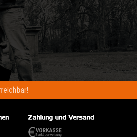
Antwor
reichbar!
nen
Zahlung und Versand