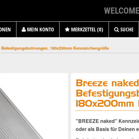
WELCOME
ONEN
MEIN KONTO
MERKZETTEL (0)
SUCHE
e Befestigungsbohrungen, 180x200mm Kennzeichengröße
Breeze naked
Befestigungs
180x200mm K
"BREEZE naked" Kennzeich
oder als Basis für Deinen 