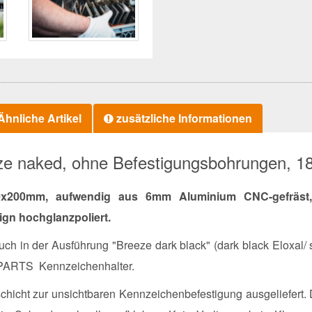
hnliche Artikel
zusätzliche Informationen
eze naked, ohne Befestigungsbohrungen,
0x200mm, aufwendig aus 6mm Aluminium CNC-gefräst, 
gn hochglanzpoliert.
ch in der Ausführung "Breeze dark black" (dark black Eloxal/ s
 PARTS Kennzeichenhalter.
schicht zur unsichtbaren Kennzeichenbefestigung ausgeliefert. 