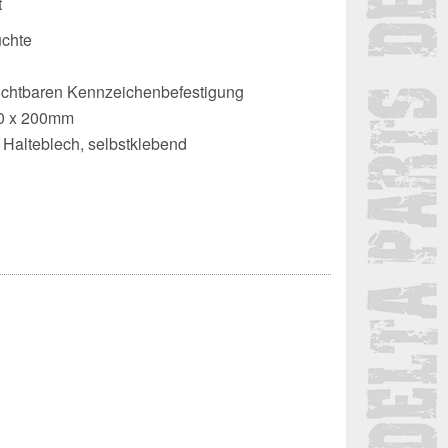
t
uchte
nsichtbaren Kennzeichenbefestigung
80 x 200mm
l. Halteblech, selbstklebend