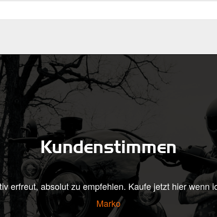
Kundenstimmen
h klasse aus, bin beigeistert! Und schon sehr gespannt,
beste Grüße aus dem schönen Süden